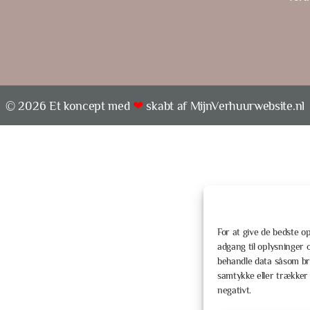
© 2026 Et koncept med
❤
skabt af
MijnVerhuurwebsite.nl
For at give de bedste o
adgang til oplysninger 
behandle data såsom bro
samtykke eller trækker 
negativt.