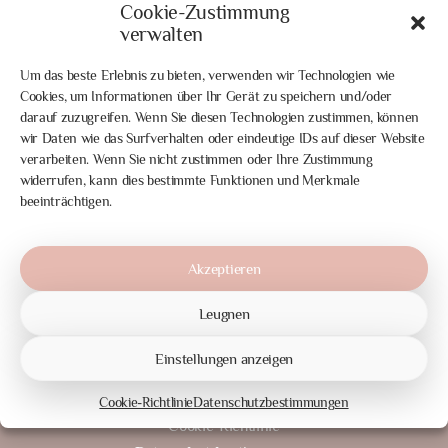
Cookie-Zustimmung
verwalten
Um das beste Erlebnis zu bieten, verwenden wir Technologien wie
Cookies, um Informationen über Ihr Gerät zu speichern und/oder
Noldevej 19
darauf zuzugreifen. Wenn Sie diesen Technologien zustimmen, können
Bylderup-Bov
wir Daten wie das Surfverhalten oder eindeutige IDs auf dieser Website
Dänemark
verarbeiten. Wenn Sie nicht zustimmen oder Ihre Zustimmung
CVRnr: 41916389
widerrufen, kann dies bestimmte Funktionen und Merkmale
IBAN: DK41 6848 0001049291
beeinträchtigen.
Akzeptieren
Homepage
Leugnen
Der Bauernhof
Debby's Blog
Einstellungen anzeigen
Kontakt
Stornierungsbedingungen
Cookie-Richtlinie
Datenschutzbestimmungen
Cookie-Richtlinie